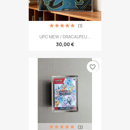
(1)
UPC MEW / DRACAUFEU...
30,00 €
favorite_border
(2)