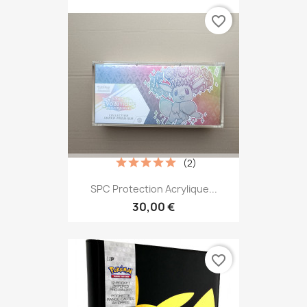
favorite_border
(2)
SPC Protection Acrylique...
30,00 €
favorite_border