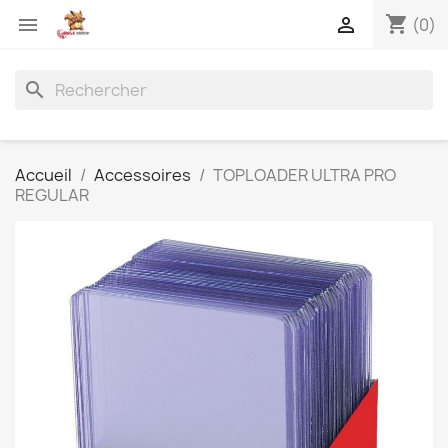
shopping_cart


(0)
search
Accueil
Accessoires
TOPLOADER ULTRA PRO
REGULAR