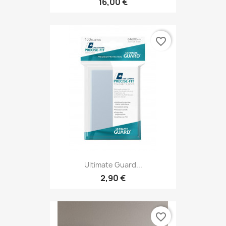
16,00 €
favorite_border
Ultimate Guard...
2,90 €
favorite_border