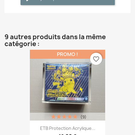
9 autres produits dans la même
catégorie :
PROMO !
favorite_border
(9)
ETB Protection Acrylique...