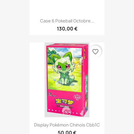
Case 6 Pokeball Octobre...
130,00 €
favorite_border
Display Pokémon Chinois Cbb1C
50,00 €