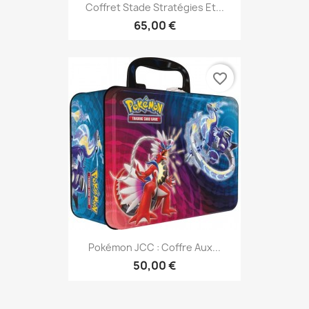
Coffret Stade Stratégies Et...
65,00 €
favorite_border
Pokémon JCC : Coffre Aux...
50,00 €