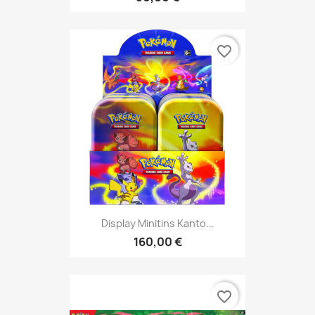
favorite_border
Display Minitins Kanto...
160,00 €
favorite_border