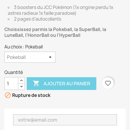
3 boosters du JCC Pokémon (1x origine perdu 1x
astres radieux 1x faille paradoxe)
2 pages d’autocollants
Choississez parmis la Pokeball, la SuperBall, la
LuneBall, l'HonorBall ou l'HyperBall
Au choix : Pokeball
Quantité

favorite_border
AJOUTER AU PANIER

Rupture de stock