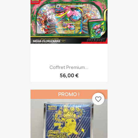
Coffret Premium...
56,00 €
PROMO !
favorite_border