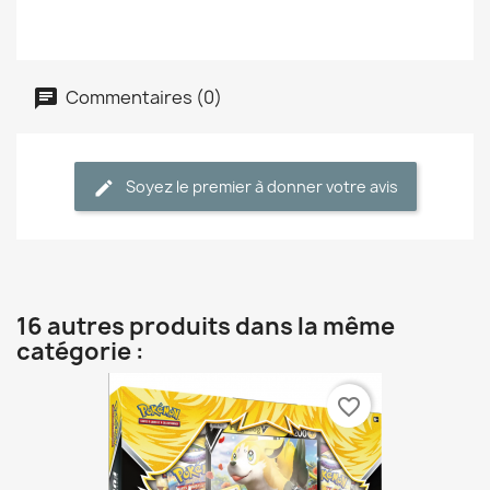
Commentaires (0)
Soyez le premier à donner votre avis
16 autres produits dans la même
catégorie :
favorite_border