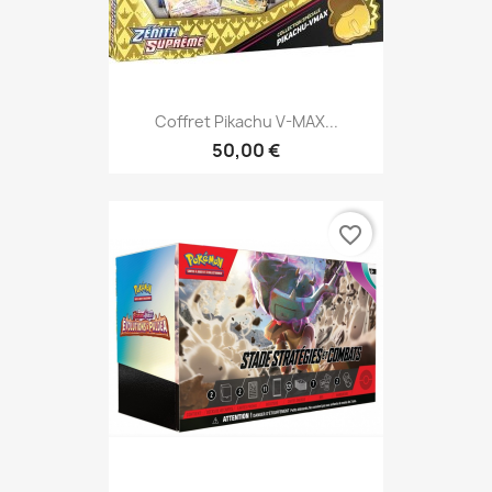
Coffret Pikachu V-MAX...
50,00 €
favorite_border