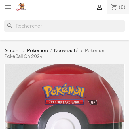
shopping_cart


(0)
search
Accueil
Pokémon
Nouveauté
Pokemon
PokeBall Q4 2024