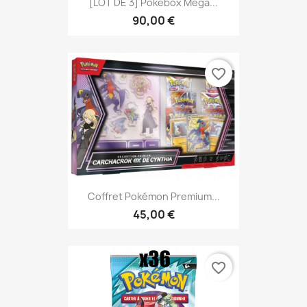
[LOT DE 3] Pokebox Méga...
90,00 €
favorite_border
Coffret Pokémon Premium...
45,00 €
favorite_border