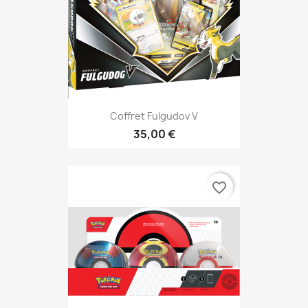
Coffret Fulgudov V
35,00 €
favorite_border