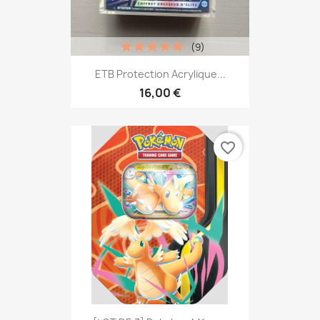
(9)
ETB Protection Acrylique...
16,00 €
favorite_border