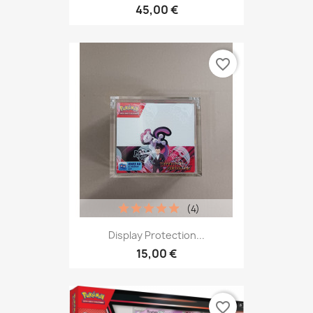
45,00 €
favorite_border
(4)
Display Protection...
15,00 €
favorite_border