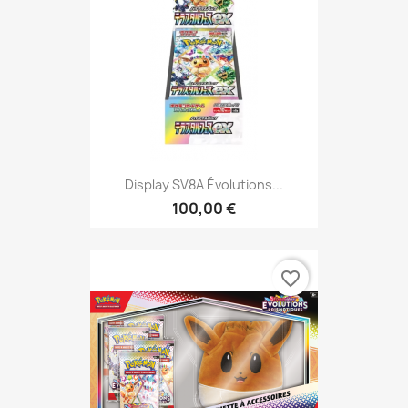
Display SV8A Évolutions...
100,00 €
favorite_border