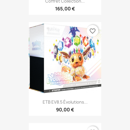
Coffret Collection...
165,00 €
favorite_border
ETB EV8.5 Évolutions...
90,00 €