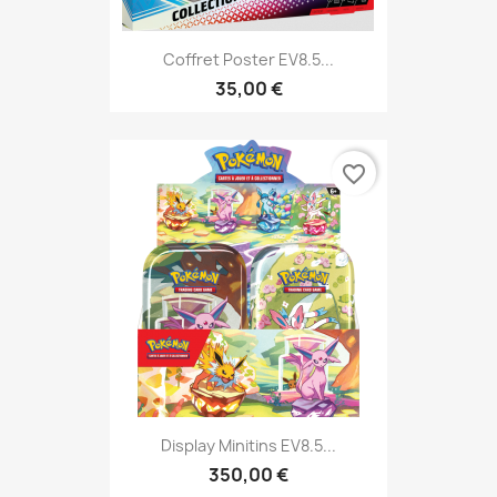
Coffret Poster EV8.5...
35,00 €
favorite_border
Display Minitins EV8.5...
350,00 €