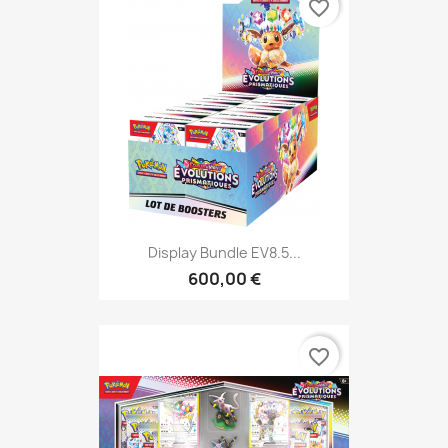
favorite_border
Display Bundle EV8.5...
600,00 €
favorite_border