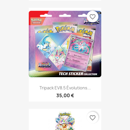
favorite_border
Tripack EV8.5 Évolutions...
35,00 €
favorite_border