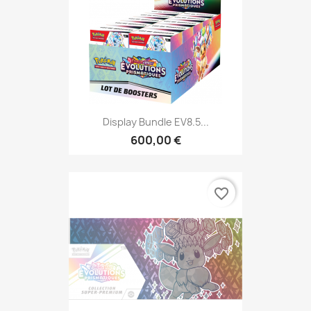
Display Bundle EV8.5...
600,00 €
favorite_border