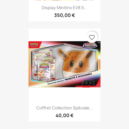
Display Minitins EV8.5...
350,00 €
favorite_border
Coffret Collection Spéciale...
40,00 €