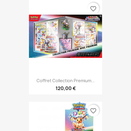
favorite_border
Coffret Collection Premium...
120,00 €
favorite_border