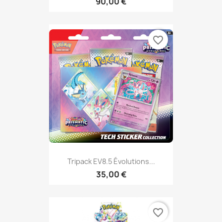
90,00 €
favorite_border
Tripack EV8.5 Évolutions...
35,00 €
favorite_border