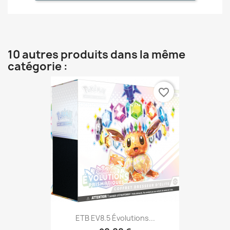
10 autres produits dans la même
catégorie :
favorite_border
ETB EV8.5 Évolutions...