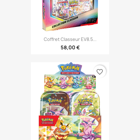
Coffret Classeur EV8.5...
58,00 €
favorite_border