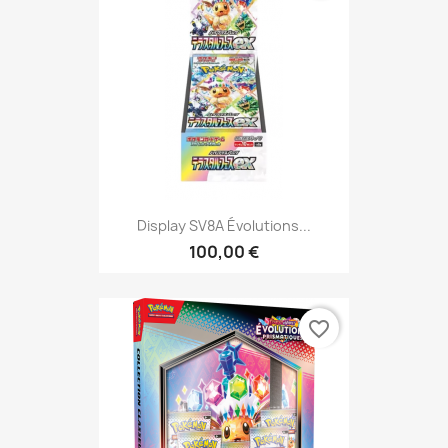
Display SV8A Évolutions...
100,00 €
favorite_border