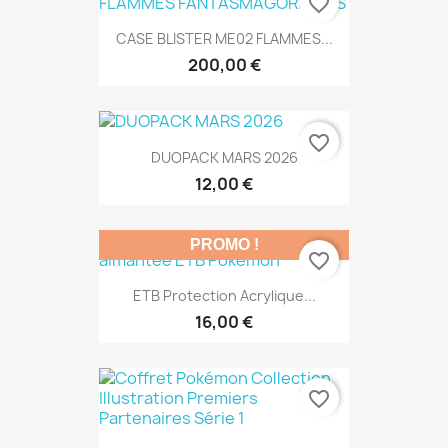
favorite_border
CASE BLISTER ME02 FLAMMES...
200,00 €
favorite_border
DUOPACK MARS 2026
12,00 €
PROMO !
favorite_border
ETB Protection Acrylique...
16,00 €
favorite_border