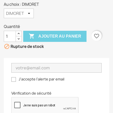
Au choix : DIMORET
Quantité

favorite_border
AJOUTER AU PANIER

Rupture de stock
J'accepte l'alerte par email
Vérification de sécurité